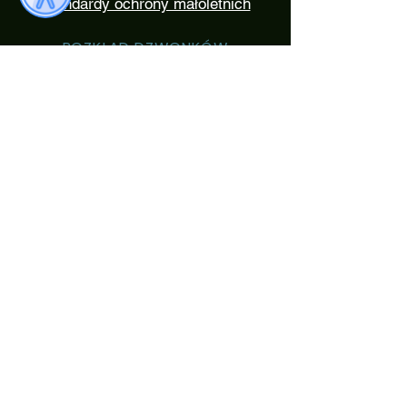
Standardy ochrony małoletnich
ROZKŁAD DZWONKÓW
0. 7:05 - 7: 50
1. 7:50 - 8:35
2. 8:40 - 9:25
3. 9:35 - 10:20
4. 10:35 - 11:20
5. 11:30 - 12:15
6. 12:20 - 13:05
7. 13:20 - 14:05
8. 14:20 - 15:05
Numer konta bankowego
80 8589 0006 0000
0030 6610
0080
Katolickie Centrum Edukacje