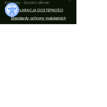
Królowej - Dorota Ulman
DEKLARACJA DOSTĘPNOŚCI
Standardy ochrony małoletnich
ROZKŁAD DZWONKÓW
0. 7:05 - 7: 50
1. 7:50 - 8:35
2. 8:40 - 9:25
3. 9:35 - 10:20
4. 10:35 - 11:20
5. 11:30 - 12:15
6. 12:20 - 13:05
7. 13:20 - 14:05
8. 14:20 - 15:05
Numer konta bankowego