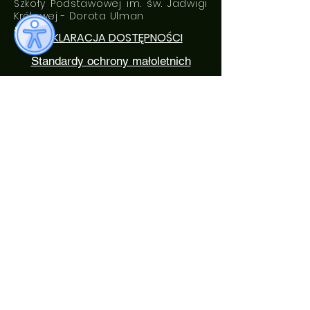
Szkoły Podstawowej im. św. Jadwigi
Królowej - Dorota Ulman
DEKLARACJA DOSTĘPNOŚCI
Standardy ochrony małoletnich
ROZKŁAD DZWONKÓW
0. 7:05 - 7: 50
1. 7:50 - 8:35
2. 8:40 - 9:25
3. 9:35 - 10:20
4. 10:35 - 11:20
5. 11:30 - 12:15
6. 12:20 - 13:05
7. 13:20 - 14:05
8. 14:20 - 15:05
Numer konta bankowego