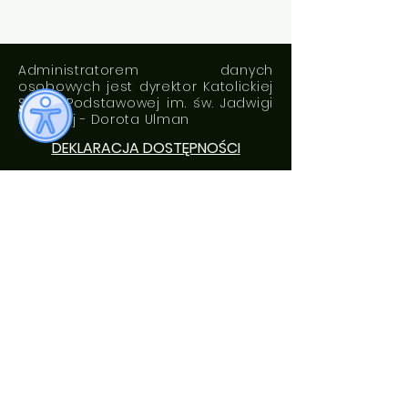
Administratorem danych
osobowych jest dyrektor Katolickiej
Szkoły Podstawowej im. św. Jadwigi
Królowej - Dorota Ulman
DEKLARACJA DOSTĘPNOŚCI
Standardy ochrony małoletnich
ROZKŁAD DZWONKÓW
0. 7:05 - 7: 50
1. 7:50 - 8:35
2. 8:40 - 9:25
3. 9:35 - 10:20
4. 10:35 - 11:20
5. 11:30 - 12:15
6. 12:20 - 13:05