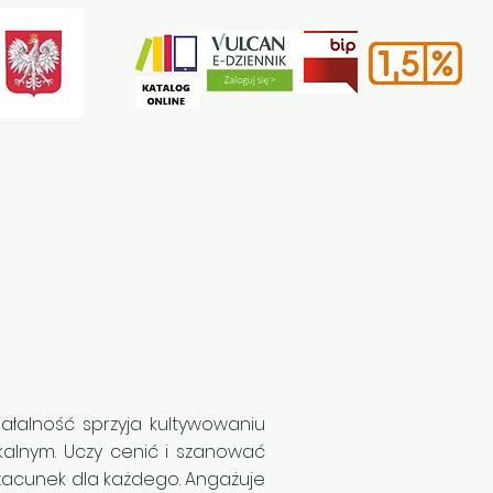
e
Rekrutacja
Kontakt
ałalność sprzyja kultywowaniu
okalnym. Uczy cenić i szanować
zacunek dla każdego. Angażuje