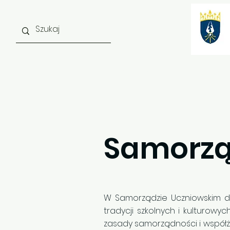
Strona główna
O szkole
Samorzą
W Samorządzie Uczniowskim dzi
tradycji szkolnych i kulturowy
zasady samorządności i współż