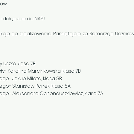
ów.
 i dołączcie do NAS!!
cje do zrealizowania. Pamiętajcie, że Samorząd Uczniow
 Uszko klasa 7B
y- Karolina Marcinkowska, klasa 7B
go- Jakub Milata, klasa 8B
go- Stanisław Panek, klasa 8A
go- Aleksandra Ochenduszkiewicz, klasa 7A