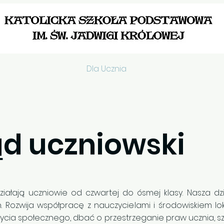
Aktualności
Dla Ucznia
Dokumenty szkoln
d uczniowski
ałają uczniowie od czwartej do ósmej klasy. Nasza dzi
ch. Rozwija współpracę z nauczycielami i środowiskiem l
ycia społecznego, dbać o przestrzeganie praw ucznia, s