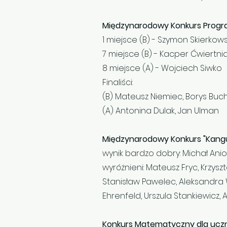
Międzynarodowy Konkurs Progra
1 miejsce (B) - Szymon Skierkows
7 miejsce (B) - Kacper Ćwiertni
8 miejsce (A) - Wojciech Siwko
Finaliści:
(B) Mateusz Niemiec, Borys Buc
(A) Antonina Dulak, Jan Ulman
Międzynarodowy Konkurs "Kang
wynik bardzo dobry: Michał Anioł
wyróżnieni: Mateusz Fryc, Krzysz
Stanisław Pawelec, Aleksandra W
Ehrenfeld, Urszula Stankiewicz,
Konkurs Matematyczny dla ucz