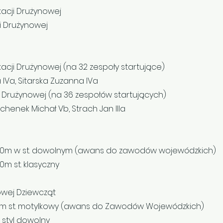
kacji Drużynowej
ji Drużynowej
kacji Drużynowej (na 32 zespoły startujące)
 IVa, Sitarska Zuzanna IVa
ji Drużynowej (na 36 zespołów startujących)
ochenek Michał Vb, Strach Jan IIIa
50m w st. dowolnym (awans do zawodów wojewódzkich)
0m st. klasyczny
nowej Dziewcząt
50m st. motylkowy (awans do Zawodów Wojewódzkich)
styl dowolny