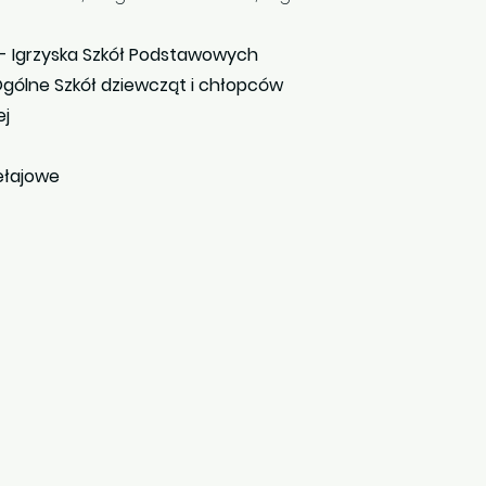
 - Igrzyska Szkół Podstawowych
ólne Szkół dziewcząt i chłopców
ej
ełajowe