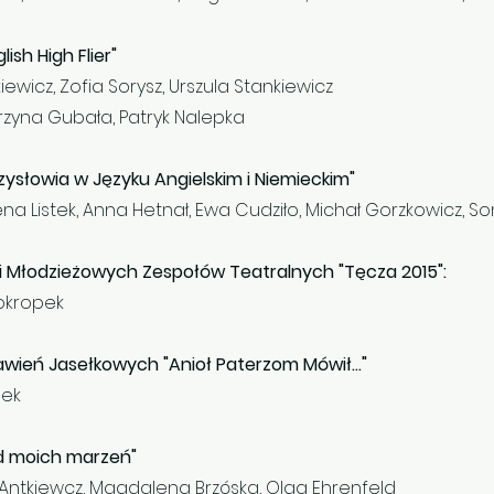
ish High Flier"
ewicz, Zofia Sorysz, Urszula Stankiewicz
arzyna Gubała, Patryk Nalepka
ysłowia w Języku Angielskim i Niemieckim"
a Listek, Anna Hetnał, Ewa Cudziło, Michał Gorzkowicz, So
 i Młodzieżowych Zespołów Teatralnych "Tęcza 2015":
lokropek
wień Jasełkowych "Anioł Paterzom Mówił..."
lek
ód moich marzeń"
 Antkiewcz, Magdalena Brzóska, Olga Ehrenfeld