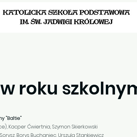
Aktualności
Dla Ucznia
Dokumenty szkoln
w roku szkolnym
y "Baltie"
sce), Kacper Ćwiertnia, Szymon Skierkowski
a Sorysz, Borys Buchaniec, Urszula Stankiewicz