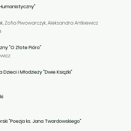
 Humanistyczny"
ak, Zofia Piwowarczyk, Aleksandra Antkiewicz
a
zny "O Złote Pióro"
ewicz
a Dzieci i Młodzieży "Dwie Książki"
ki
rski "Poezja ks. Jana Twardowskiego"