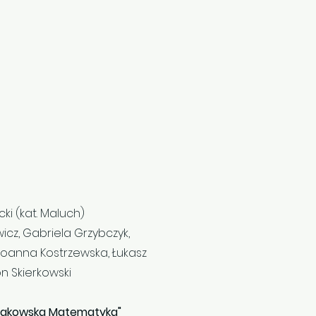
cki (kat. Maluch)
wicz, Gabriela Grzybczyk,
 Joanna Kostrzewska, Łukasz
n Skierkowski
rakowska Matematyka"