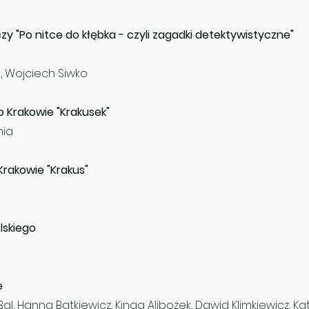
zy "Po nitce do kłębka - czyli zagadki detektywistyczne"
k, Wojciech Siwko
o Krakowie "Krakusek"
nia
Krakowie "Krakus"
lskiego
e
a Bal, Hanna Batkiewicz, Kinga Alibożek, Dawid Klimkiewicz, 