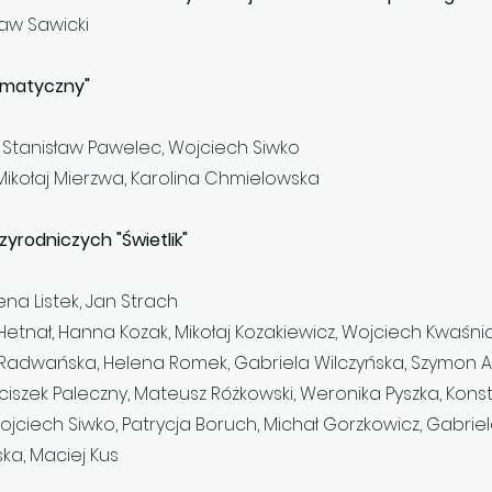
ław Sawicki
tematyczny"
, Stanisław Pawelec, Wojciech Siwko
Mikołaj Mierzwa, Karolina Chmielowska
zyrodniczych "Świetlik"
na Listek, Jan Strach
Hetnał, Hanna Kozak, Mikołaj Kozakiewicz, Wojciech Kwaśni
a Radwańska, Helena Romek, Gabriela Wilczyńska, Szymon A
anciszek Paleczny, Mateusz Różkowski, Weronika Pyszka, Kon
ciech Siwko, Patrycja Boruch, Michał Gorzkowicz, Gabriela
ska, Maciej Kus