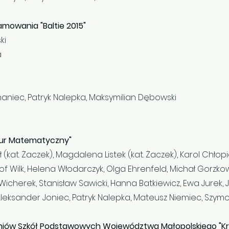
mowania "Baltie 2015"
ki
a
haniec, Patryk Nalepka, Maksymilian Dębowski
ur Matematyczny"
 (kat. Żaczek), Magdalena Listek (kat. Żaczek), Karol Chłopi
tof Wilk, Helena Włodarczyk, Olga Ehrenfeld, Michał Gorzko
icherek, Stanisław Sawicki, Hanna Batkiewicz, Ewa Jurek,
 Aleksander Joniec, Patryk Nalepka, Mateusz Niemiec, Szymo
niów Szkół Podstawowych Województwa Małopolskiego "K