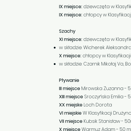
IX miejsce:
dziewczęta w Klasyfi
IX miejsce:
chłopcy w Klasyfikac
Szachy
XI miejsce:
dziewczęta w Klasyfi
w składzie: Wicherek Aleksandra
X miejsce:
chłopcy w Klasyfikac
w składzie: Czarnik Mikołaj Va, B
Pływanie
III miejsce
Mirowska Zuzanna - 
XIII miejsce
Sroczyńska Emilia - 5
XX miejske
Loch Dorota
VI miejskie
W Klasyfikacji Druży
VII miejsce
Kubsik Stanisław - 
X miejsce
Warmuz Adam - 50 m 