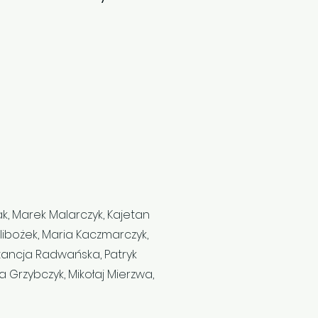
ak, Marek Malarczyk, Kajetan
libożek, Maria Kaczmarczyk,
stancja Radwańska, Patryk
 Grzybczyk, Mikołaj Mierzwa,