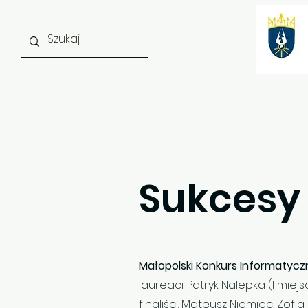
Strona główna
O szkole
Sukcesy 
Małopolski Konkurs Informatyczn
laureaci: Patryk Nalepka (I miej
finaliści: Mateusz Niemiec, Zofi