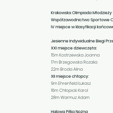
Krakowska Olimpiada Młodzieży
Współzawodnictwo Sportowe Og
IV miejsce w klasyfikacji końcow
Jesienne Indywidualne Biegi Prz
XXI miejsce dziewczęta:
15m Kostrzewska Joanna
17m Brzegowska Rozalia
22m Broda Alina
XII miejsce chłopcy:
9m Ehrenfeld Łukasz
16m Chłopicki Karol
28m Warmuz Adam
Halowa Piłka Nożna