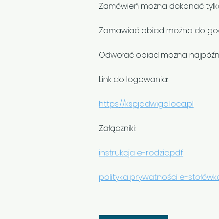
Zamówień można dokonać tylko
Zamawiać obiad można do godz
Odwołać obiad można najpóźniej
Link do logowania:
https://kspjadwiga.loca.pl
Załączniki:
instrukcja e-rodzic.pdf
polityka prywatności e-stołówk