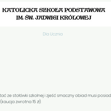
Aktualności
Dla Ucznia
Dokumenty szkoln
tać ze stołówki szkolnej i zjeść smaczny obiad musi posi
aucja zwrotna 15 zł).