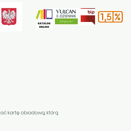
e
Rekrutacja
Kontakt
adać kartę obiadową, którą