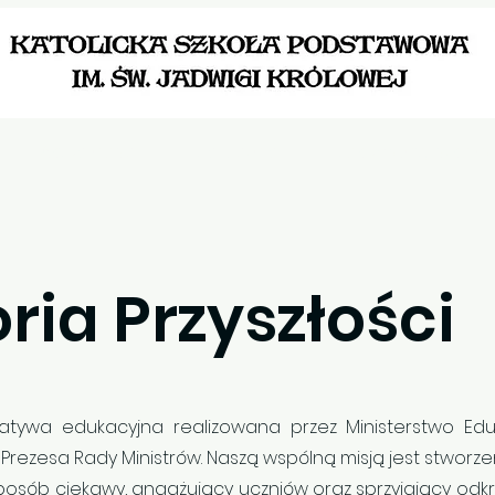
Aktualności
Dla Ucznia
Dokumenty szkoln
ria Przyszłości
icjatywa edukacyjna realizowana przez Ministerstwo Ed
rezesa Rady Ministrów. Naszą wspólną misją jest stworzen
sób ciekawy, angażujący uczniów oraz sprzyjający odkryw