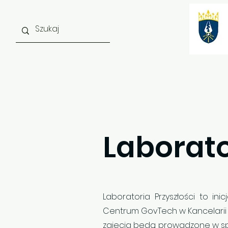
Strona główna
O szkole
Laborato
Laboratoria Przyszłości to in
Centrum GovTech w Kancelarii P
zajęcia będą prowadzone w spo