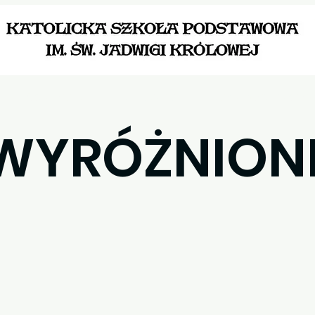
Aktualności
Dla Ucznia
Dokumenty szkoln
WYRÓŻNION