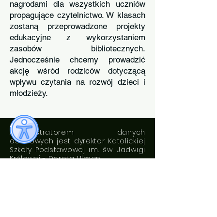
nagrodami dla wszystkich uczniów
propagujące czytelnictwo. W klasach
zostaną przeprowadzone projekty
edukacyjne z wykorzystaniem
zasobów bibliotecznych.
Jednocześnie chcemy prowadzić
akcję wśród rodziców dotyczącą
wpływu czytania na rozwój dzieci i
młodzieży.
Administratorem danych
osobowych jest dyrektor Katolickiej
Szkoły Podstawowej im. św. Jadwigi
Królowej - Dorota Ulman
DEKLARACJA DOSTĘPNOŚCI
Standardy ochrony małoletnich
ROZKŁAD DZWONKÓW