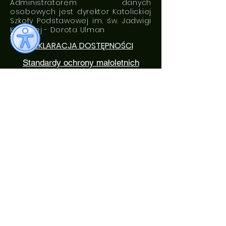
Administratorem danych
osobowych jest dyrektor Katolickiej
Szkoły Podstawowej im. św. Jadwigi
Królowej - Dorota Ulman
DEKLARACJA DOSTĘPNOŚCI
Standardy ochrony małoletnich
ROZKŁAD DZWONKÓW
0. 7:05 - 7: 50
1. 7:50 - 8:35
2. 8:40 - 9:25
3. 9:35 - 10:20
4. 10:35 - 11:20
5. 11:30 - 12:15
6. 12:20 - 13:05
7. 13:20 - 14:05
8. 14:20 - 15:05