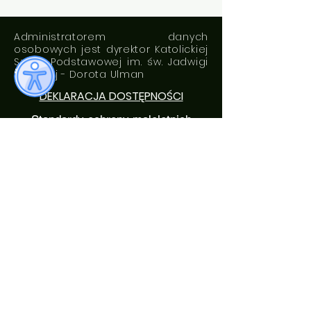
Administratorem danych
osobowych jest dyrektor Katolickiej
Szkoły Podstawowej im. św. Jadwigi
Królowej - Dorota Ulman
DEKLARACJA DOSTĘPNOŚCI
Standardy ochrony małoletnich
ROZKŁAD DZWONKÓW
0. 7:05 - 7: 50
1. 7:50 - 8:35
2. 8:40 - 9:25
3. 9:35 - 10:20
4. 10:35 - 11:20
5. 11:30 - 12:15
6. 12:20 - 13:05
7. 13:20 - 14:05