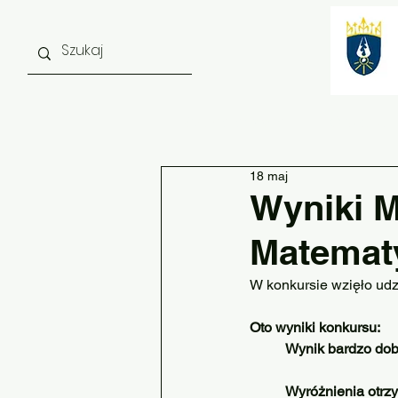
Strona główna
O szkole
18 maj
Wyniki 
Matema
W konkursie wzięło udzi
Oto wyniki konkursu:
Wynik bardzo dob
	Wyróżnienia otrz