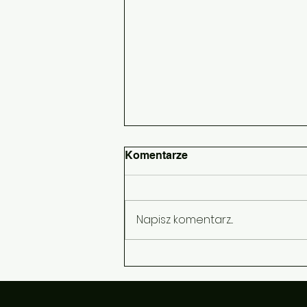
Komentarze
Napisz komentarz...
Sukces plastyczny Antka z
kl 7a