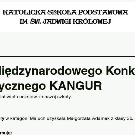
Aktualności
Dla Ucznia
Dokumenty szkoln
Międzynarodowego Konk
tycznego KANGUR
ał wielu uczniów z naszej szkoły. 
ry
 w kategorii Maluch uzyskała Małgorzata Adamek z klasy 3b.
ymują: