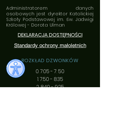
Administratorem danych
osobowych jest dyrektor Katolickiej
Szkoły Podstawowej im. św. Jadwigi
Królowej - Dorota Ulman
DEKLARACJA DOSTĘPNOŚCI
Standardy ochrony małoletnich
ROZKŁAD DZWONKÓW
0. 7:05 - 7: 50
1. 7:50 - 8:35
2. 8:40 - 9:25
3. 9:35 - 10:20
4. 10:35 - 11:20
5. 11:30 - 12:15
6. 12:20 - 13:05
7. 13:20 - 14:05
8. 14:20 - 15:05