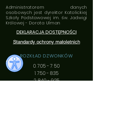
Administratorem danych
osobowych jest dyrektor Katolickiej
Szkoły Podstawowej im. św. Jadwigi
Królowej - Dorota Ulman
DEKLARACJA DOSTĘPNOŚCI
Standardy ochrony małoletnich
ROZKŁAD DZWONKÓW
0. 7:05 - 7: 50
1. 7:50 - 8:35
2. 8:40 - 9:25
3. 9:35 - 10:20
4. 10:35 - 11:20
5. 11:30 - 12:15
6. 12:20 - 13:05
7. 13:20 - 14:05
8. 14:20 - 15:05